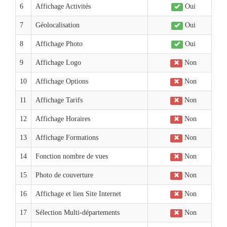
6
Affichage Activités
Oui
7
Géolocalisation
Oui
8
Affichage Photo
Oui
9
Affichage Logo
Non
10
Affichage Options
Non
11
Affichage Tarifs
Non
12
Affichage Horaires
Non
13
Affichage Formations
Non
14
Fonction nombre de vues
Non
15
Photo de couverture
Non
16
Affichage et lien Site Internet
Non
17
Sélection Multi-départements
Non