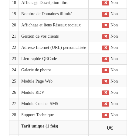
18
Affichage Description libre
Non
19
Nombre de Domaines illimité
Non
20
Affichage et liens Réseaux sociaux
Non
21
Gestion de vos clients
Non
22
Adresse Internet (URL) personnalisée
Non
23
Lien rapide QRCode
Non
24
Galerie de photos
Non
25
Module Page Web
Non
26
Module RDV
Non
27
Module Contact SMS
Non
28
Support Technique
Non
Tarif unique (1 fois)
0€