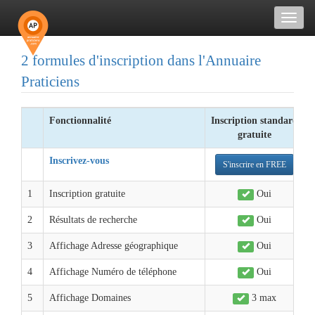
Toggl
naviga
2 formules d'inscription dans l'Annuaire
Praticiens
Fonctionnalité
Inscription standard
gratuite
Inscrivez-vous
S'inscrire en FREE
1
Inscription gratuite
Oui
2
Résultats de recherche
Oui
3
Affichage Adresse géographique
Oui
4
Affichage Numéro de téléphone
Oui
5
Affichage Domaines
3 max